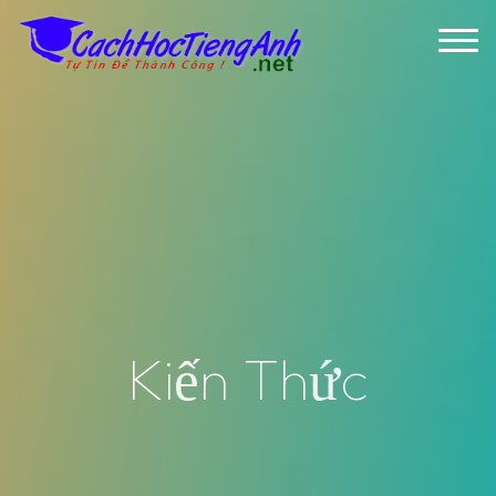
Skip
to
content
K
i
ế
n
T
h
ứ
c