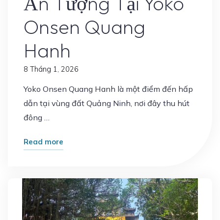
Ấn Tượng Tại Yoko
Onsen Quang
Hanh
8 Tháng 1, 2026
Yoko Onsen Quang Hanh là một điểm đến hấp
dẫn tại vùng đất Quảng Ninh, nơi đây thu hút
đông …
"Khám
Read more
Phá
Các
Leave a comment
Điểm
Tham
Quan