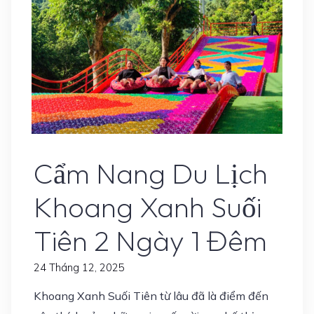
Trú
Tiện
Hợp
Đi
Du
Lịch
Mộc
Kiến Thức
Châu"
Cẩm Nang Du Lịch
Khoang Xanh Suối
Tiên 2 Ngày 1 Đêm
24 Tháng 12, 2025
Khoang Xanh Suối Tiên từ lâu đã là điểm đến