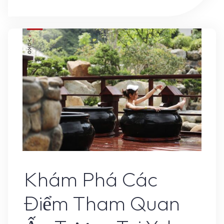
Kíp
Đặt
Leave a comment
Tour
Du
Lịch
Minawa
Kênh
Gà
Resort
3
Ngày
Kiến Thức
2
Khám Phá Các
Đêm"
Điểm Tham Quan