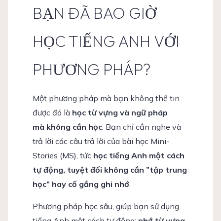
BẠN ĐÃ BAO GIỜ
HỌC TIẾNG ANH VỚI
PHƯƠNG PHÁP?
Một phương pháp mà bạn không thể tin
được đó là
học từ vựng
và ngữ pháp
mà
không cần học
: Bạn chỉ cần nghe và
trả lời các câu trả lời của bài học Mini-
Stories (MS), tức
học tiếng Anh một cách
tự động, tuyệt đối không cần ”tập trung
học” hay cố gắng ghi nhớ
.
Phương pháp học sâu, giúp bạn sử dụng
tiếng Anh một cách tự động:
nhớ từ vựng