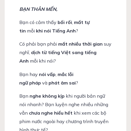
BẠN THÂN MẾN,
Bạn có cảm thấy
bối rối
,
mất tự
tin
mỗi
khi nói Tiếng Anh
?
Có phải bạn phải
mất nhiều thời gian
suy
nghĩ,
dịch từ tiếng Việt sang tiếng
Anh
mỗi khi nói?
Bạn hay
nói vấp
,
mắc lỗi
ngữ
pháp
và
phát âm sai
?
Bạn
nghe không kịp
khi người bản ngữ
nói nhanh? Bạn luyện nghe nhiều những
vẫn
chưa nghe hiểu hết
khi xem các bộ
phim nước ngoài hay chương trình truyền
hình thực tế?