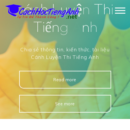
C
á
n
h
L
u
y
ệ
n
T
h
i
Skip
to
T
i
ế
n
g
A
n
h
content
Chia sẻ thông tin, kiến thức, tài liệu
Cánh Luyện Thi Tiếng Anh
Read more
See more