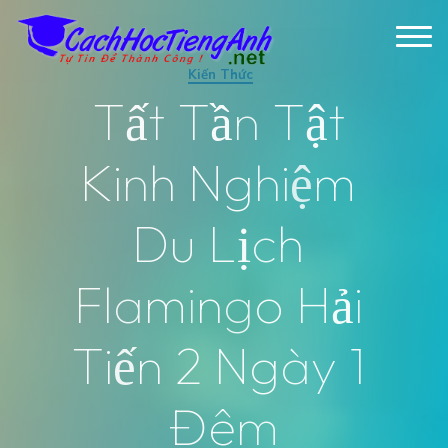
Skip
to
content
Kiến Thức
T
ấ
t
T
ầ
n
T
ậ
t
K
i
n
h
N
g
h
i
ệ
m
D
u
L
ị
c
h
F
l
a
m
i
n
g
o
H
ả
i
T
i
ế
n
2
N
g
à
y
1
Đ
ê
m