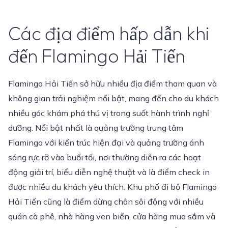
Các địa điểm hấp dẫn khi
đến Flamingo Hải Tiến
Flamingo Hải Tiến sở hữu nhiều địa điểm tham quan và
không gian trải nghiệm nổi bật, mang đến cho du khách
nhiều góc khám phá thú vị trong suốt hành trình nghỉ
dưỡng. Nổi bật nhất là quảng trường trung tâm
Flamingo với kiến trúc hiện đại và quảng trường ánh
sáng rực rỡ vào buổi tối, nơi thường diễn ra các hoạt
động giải trí, biểu diễn nghệ thuật và là điểm check in
được nhiều du khách yêu thích. Khu phố đi bộ Flamingo
Hải Tiến cũng là điểm dừng chân sôi động với nhiều
quán cà phê, nhà hàng ven biển, cửa hàng mua sắm và