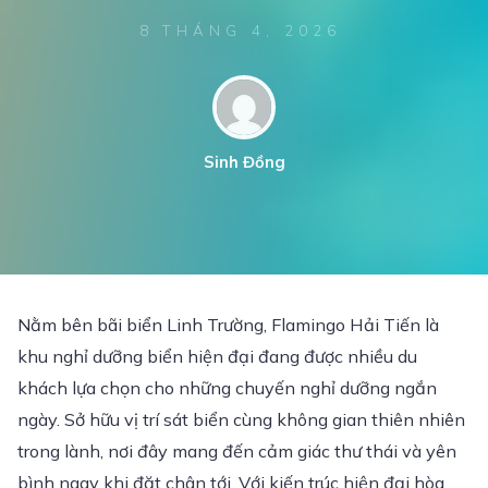
8 THÁNG 4, 2026
Sinh Đồng
Nằm bên bãi biển Linh Trường, Flamingo Hải Tiến là
khu nghỉ dưỡng biển hiện đại đang được nhiều du
khách lựa chọn cho những chuyến nghỉ dưỡng ngắn
ngày. Sở hữu vị trí sát biển cùng không gian thiên nhiên
trong lành, nơi đây mang đến cảm giác thư thái và yên
bình ngay khi đặt chân tới. Với kiến trúc hiện đại hòa