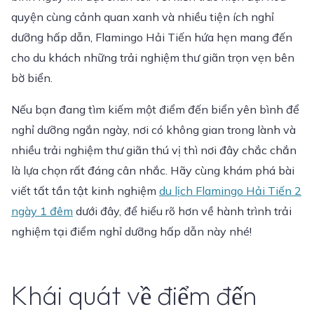
quyện cùng cảnh quan xanh và nhiều tiện ích nghỉ
dưỡng hấp dẫn, Flamingo Hải Tiến hứa hẹn mang đến
cho du khách những trải nghiệm thư giãn trọn vẹn bên
bờ biển.
Nếu bạn đang tìm kiếm một điểm đến biển yên bình để
nghỉ dưỡng ngắn ngày, nơi có không gian trong lành và
nhiều trải nghiệm thư giãn thú vị thì nơi đây chắc chắn
là lựa chọn rất đáng cân nhắc. Hãy cùng khám phá bài
viết tất tần tật kinh nghiệm
du lịch Flamingo Hải Tiến 2
ngày 1 đêm
dưới đây, để hiểu rõ hơn về hành trình trải
nghiệm tại điểm nghỉ dưỡng hấp dẫn này nhé!
Khái quát về điểm đến