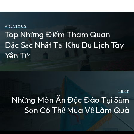
PREVIOUS
Top Những Điểm Tham Quan
Đặc Sắc Nhất Tại Khu Du Lịch Tây
Yên Tử
NEXT
Những Món Ăn Độc Đáo Tại Sầm
Sơn Có Thể Mua Về Làm Quà