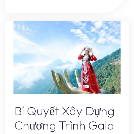
Những
Điểm
Leave a comment
Tham
Quan
Đặc
Sắc
Nhất
Tại
Khu
Du
Lịch
Kiến Thức
Tây
Bí Quyết Xây Dựng
Yên
Tử"
Chương Trình Gala