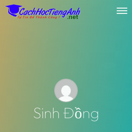
Skip
to
content
S
i
n
h
Đ
ồ
n
g