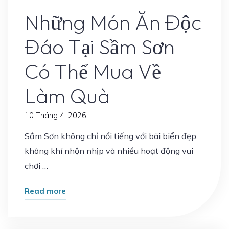
Kiến Thức
Những Món Ăn Độc
Đáo Tại Sầm Sơn
Có Thể Mua Về
Làm Quà
10 Tháng 4, 2026
Sầm Sơn không chỉ nổi tiếng với bãi biển đẹp,
không khí nhộn nhịp và nhiều hoạt động vui
chơi …
"Những
Read more
Món
Ăn
Leave a comment