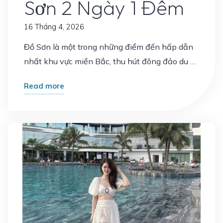
Sơn 2 Ngày 1 Đêm
16 Tháng 4, 2026
Đồ Sơn là một trong những điểm đến hấp dẫn
nhất khu vực miền Bắc, thu hút đông đảo du …
"Chia
Read more
Sẻ
Kinh
Leave a comment
Nghiệm
Du
Lịch
Đồ
Sơn
2
Ngày