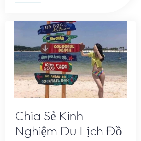
Nhà
Hàng
Leave a comment
Ẩm
Thực
Tuyệt
Vời
Tại
Khu
Du
Lịch
Sầm
Kiến Thức
Sơn"
Chia Sẻ Kinh
Nghiệm Du Lịch Đồ