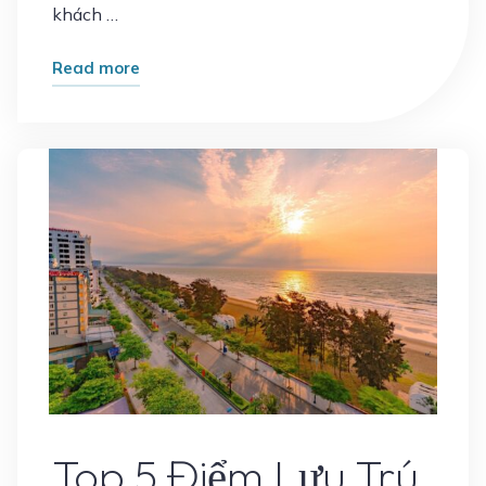
khách …
"Cẩm
Read more
Nang
Đặt
Leave a comment
Tour
Cát
Bà
3
Ngày
2
Đêm
Đầy
Đủ
Kiến Thức
Và
Top 5 Điểm Lưu Trú
Tiết