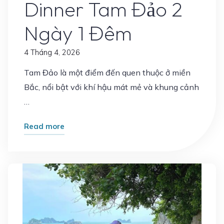
Dinner Tam Đảo 2
Ngày 1 Đêm
4 Tháng 4, 2026
Tam Đảo là một điểm đến quen thuộc ở miền
Bắc, nổi bật với khí hậu mát mẻ và khung cảnh
…
"Bí
Read more
Quyết
Xây
Leave a comment
Dựng
Chương
Trình
Gala