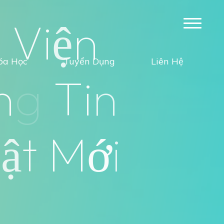
c
V
i
ệ
n
óa Học
Tuyển Dụng
Liên Hệ
n
g
T
i
n
h
ậ
t
M
ớ
i