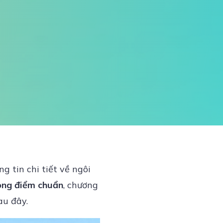
 tin chi tiết về ngôi
òng điểm chuẩn
, chương
au đây.