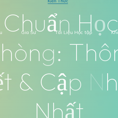
Kiến Thức
C
h
u
ẩ
n
H
ọ
ệu
Gia Sư
Tài Liệu Học tập
Kh
P
h
ò
n
g
:
T
h
ô
ế
t
&
C
ậ
p
N
N
h
ấ
t