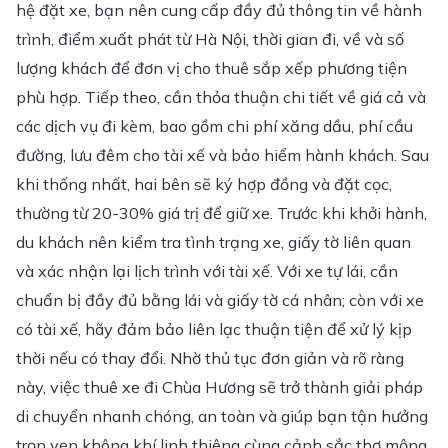
hệ đặt xe, bạn nên cung cấp đầy đủ thông tin về hành
trình, điểm xuất phát từ Hà Nội, thời gian đi, về và số
lượng khách để đơn vị cho thuê sắp xếp phương tiện
phù hợp. Tiếp theo, cần thỏa thuận chi tiết về giá cả và
các dịch vụ đi kèm, bao gồm chi phí xăng dầu, phí cầu
đường, lưu đêm cho tài xế và bảo hiểm hành khách. Sau
khi thống nhất, hai bên sẽ ký hợp đồng và đặt cọc,
thường từ 20-30% giá trị để giữ xe. Trước khi khởi hành,
du khách nên kiểm tra tình trạng xe, giấy tờ liên quan
và xác nhận lại lịch trình với tài xế. Với xe tự lái, cần
chuẩn bị đầy đủ bằng lái và giấy tờ cá nhân; còn với xe
có tài xế, hãy đảm bảo liên lạc thuận tiện để xử lý kịp
thời nếu có thay đổi. Nhờ thủ tục đơn giản và rõ ràng
này, việc thuê xe đi Chùa Hương sẽ trở thành giải pháp
di chuyển nhanh chóng, an toàn và giúp bạn tận hưởng
trọn vẹn không khí linh thiêng cùng cảnh sắc thơ mộng