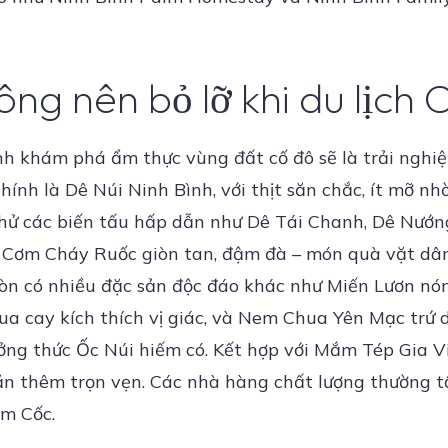
g nên bỏ lỡ khi du lịch 
ình khám phá ẩm thực vùng đất cố đô sẽ là trải nghi
hính là Dê Núi Ninh Bình, với thịt săn chắc, ít mỡ n
thử các biến tấu hấp dẫn như Dê Tái Chanh, Dê Nướn
ử Cơm Cháy Ruốc giòn tan, đậm đà – món quà vặt dâ
 còn có nhiều đặc sản độc đáo khác như Miến Lươn nó
a cay kích thích vị giác, và Nem Chua Yên Mạc trứ d
ởng thức Ốc Núi hiếm có. Kết hợp với Mắm Tép Gia 
n thêm trọn vẹn. Các nhà hàng chất lượng thường t
am Cốc.