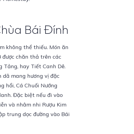
Chùa Bái Đính
ệm không thể thiếu. Món ăn
hờ được chăn thả trên các
g Tảng, hay Tiết Canh Dê.
n dã mang hương vị đặc
ng hổi, Cá Chuối Nướng
anh. Đặc biệt nếu đi vào
Viễn và nhâm nhi Rượu Kim
ập trung dọc đường vào Bái