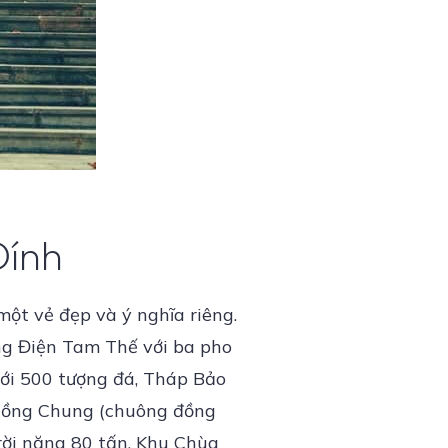
Đính
t vẻ đẹp và ý nghĩa riêng.
ỡng Điện Tam Thế với ba pho
ới 500 tượng đá, Tháp Bảo
 Hồng Chung (chuông đồng
ời nặng 80 tấn. Khu Chùa