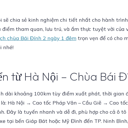
ôi sẽ chia sẻ kinh nghiệm chi tiết nhất cho hành trì
 điểm tham quan, lưu trú, và ẩm thực tuyệt vời của 
ịch chùa Bái Đính 2 ngày 1 đêm
trọn vẹn để có cho 
i nhé!
ển từ Hà Nội – Chùa Bái Đ
 dài khoảng 100km tùy điểm xuất phát, thời gian đi 
là: Hà Nội → Cao tốc Pháp Vân – Cầu Giẽ → Cao tốc
. Đây là tuyến nhanh và dễ đi, phù hợp cho cả ô tô 
 xe tại bến Giáp Bát hoặc Mỹ Đình đến TP. Ninh Bình,