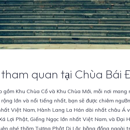
 tham quan tại Chùa Bái 
 gồm Khu Chùa Cổ và Khu Chùa Mới, mỗi nơi mang mộ
 rộng lớn và nổi tiếng nhất, bạn sẽ được chiêm ngư
nhất Việt Nam, Hành Lang La Hán dài nhất châu Á v
 Xá Lợi Phật, Giếng Ngọc lớn nhất Việt Nam, và Đại
uên ghé thăm Tượng Phật Di Lặc bằng đồng ngoài tr