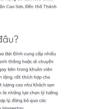
Thần Cao Sơn, Đền thờ Thánh
 đâu?
hùa Bái Đính cung cấp nhiều
danh thắng hoặc di chuyển
ngay bên trong khuôn viên
h lặng, rất thích hợp cho
ất lượng cao như Khách sạn
h là những lựa chọn lý tưởng
hợp lý, đừng bỏ qua các
y Homestay.