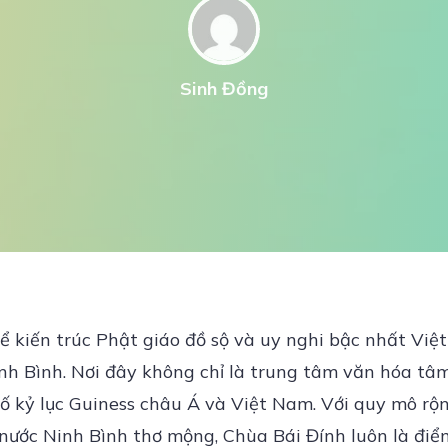
Sinh Đồng
 kiến trúc Phật giáo đồ sộ và uy nghi bậc nhất Việt
inh Bình. Nơi đây không chỉ là trung tâm văn hóa tâm
 số kỷ lục Guiness châu Á và Việt Nam. Với quy mô r
n nước Ninh Bình thơ mộng, Chùa Bái Đính luôn là đi