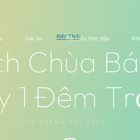
Kiến Thức
ệu
Gia Sư
Tài Liệu Học tập
Kh
c
h
C
h
ù
a
B
á
y
1
Đ
ê
m
T
r
8 THÁNG 12, 2025