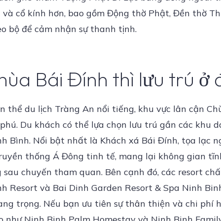
ng và cổ kính hơn, bao gồm Động thờ Phật, Đền thờ 
eo bộ để cảm nhận sự thanh tịnh.
hùa Bái Đính thì lưu trú ở
ần thể du lịch Tràng An nổi tiếng, khu vực lân cận C
 phú. Du khách có thể lựa chọn lưu trú gần các khu 
h Bình. Nổi bật nhất là Khách xá Bái Đính, tọa lạc 
truyền thống Á Đông tinh tế, mang lại không gian tĩn
ng sau chuyến tham quan. Bên cạnh đó, các resort ch
nh Resort và Bai Dinh Garden Resort & Spa Ninh Bin
sang trọng. Nếu bạn ưu tiên sự thân thiện và chi phí 
o như Ninh Binh Palm Homestay và Ninh Binh Famil