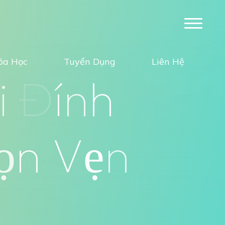
óa Học
Tuyển Dụng
Liên Hệ
i
Đ
í
n
h
ọ
n
V
ẹ
n