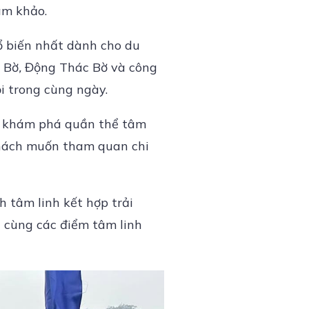
ham khảo.
ổ biến nhất dành cho du
c Bờ
,
Động Thác Bờ và công
ội trong cùng ngày.
g khám phá quần thể tâm
khách muốn tham quan chi
h tâm linh kết hợp trải
i
cùng các điểm tâm linh