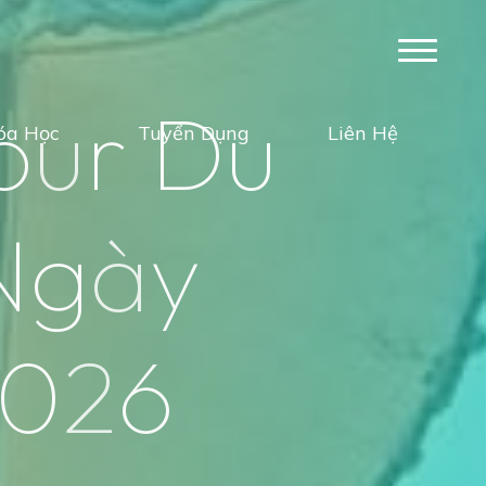
o
u
r
D
u
óa Học
Tuyển Dụng
Liên Hệ
N
g
à
y
0
2
6