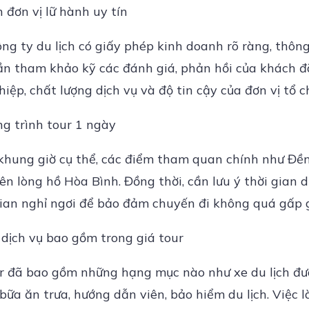
 đơn vị lữ hành uy tín
ng ty du lịch có giấy phép kinh doanh rõ ràng, thông
ần tham khảo kỹ các đánh giá, phản hồi của khách đ
ệp, chất lượng dịch vụ và độ tin cậy của đơn vị tổ c
ng trình tour 1 ngày
eo khung giờ cụ thể, các điểm tham quan chính như Đ
rên lòng hồ Hòa Bình. Đồng thời, cần lưu ý thời gian 
gian nghỉ ngơi để bảo đảm chuyến đi không quá gấp 
 dịch vụ bao gồm trong giá tour
ur đã bao gồm những hạng mục nào như xe du lịch đư
ữa ăn trưa, hướng dẫn viên, bảo hiểm du lịch. Việc 