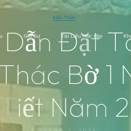
Kiến Thức
D
ẫ
n
Đ
ặ
t
T
ệu
Gia Sư
Tài Liệu Học tập
Kh
T
h
á
c
B
ờ
1
T
i
ế
t
N
ă
m
2
6 THÁNG 2, 2026