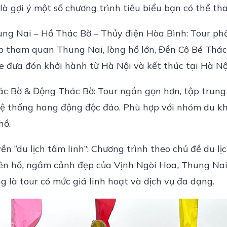
là gợi ý một số chương trình tiêu biểu bạn có thể t
ung Nai – Hồ Thác Bờ – Thủy điện Hòa Bình:
Tour ph
ợp tham quan Thung Nai, lòng hồ lớn, Đền Cô Bé Thá
Xe đưa đón khởi hành từ Hà Nội và kết thúc tại Hà N
ác Bờ & Động Thác Bờ: Tour ngắn gọn hơn, tập trun
hệ thống hang động độc đáo. Phù hợp với nhóm du 
hồ.
n “du lịch tâm linh”
:
Chương trình theo chủ đề du lịc
ên hồ
,
ngắm cảnh đẹp của Vịnh Ngòi Hoa
,
Thung Na
g là tour có mức giá linh hoạt và dịch vụ đa dạng.