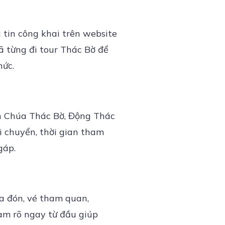
 tin công khai trên website
ã từng đi tour Thác Bờ để
hức.
ền Chúa Thác Bờ, Động Thác
di chuyển, thời gian tham
gáp.
a đón, vé tham quan,
làm rõ ngay từ đầu giúp