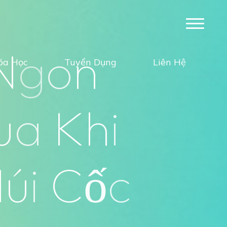
N
g
o
n
óa Học
Tuyển Dụng
Liên Hệ
u
a
K
h
i
N
ú
i
C
ố
c