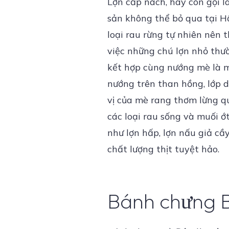
Lợn cắp nách, hay còn gọi l
sản không thể bỏ qua tại Hồ
loại rau rừng tự nhiên nên t
việc những chú lợn nhỏ thườ
kết hợp cùng nướng mè là mó
nướng trên than hồng, lớp 
vị của mè rang thơm lừng q
các loại rau sống và muối ớ
như lợn hấp, lợn nấu giả cầ
chất lượng thịt tuyệt hảo.
Bánh chưng 