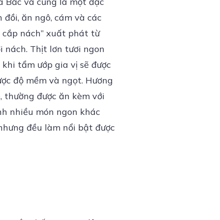
ía Bắc và cũng là một đặc
 đồi, ăn ngô, cám và các
ợn cắp nách” xuất phát từ
 nách. Thịt lơn tươi ngon
khi tẩm ướp gia vị sẽ được
được độ mềm và ngọt. Hương
, thường được ăn kèm với
hành nhiều món ngon khác
 nhưng đều làm nổi bật được