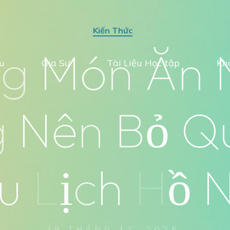
Kiến Thức
n
g
M
ó
n
Ă
n
ệu
Gia Sư
Tài Liệu Học tập
Kh
g
N
ê
n
B
ỏ
Q
u
L
ị
c
h
H
ồ
29 THÁNG 11, 2025