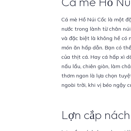
Cá mè Hồ Nú
Cá mè Hồ Núi Cốc là một đặc
nước trong lành từ chân núi
và đặc biệt là không hề có 
món ăn hấp dẫn. Bạn có thể
của thịt cá. Hay cá hấp xì 
nấu lẩu, chiên giòn, làm chả
thơm ngon là lựa chọn tuyệt
ngoài trời, khi vị béo ngậy
Lợn cắp nách