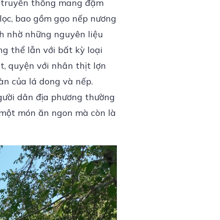
n truyền thống mang đậm
 lọc, bao gồm gạo nếp nương
ính nhờ những nguyên liệu
 thể lẫn với bất kỳ loại
, quyện với nhân thịt lợn
àn của lá dong và nếp.
gười dân địa phương thường
à một món ăn ngon mà còn là