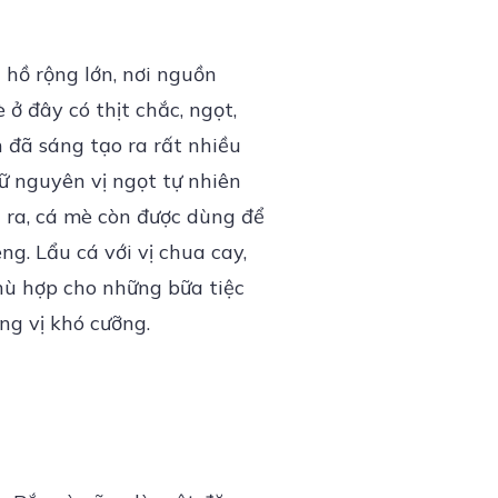
 hồ rộng lớn, nơi nguồn
ở đây có thịt chắc, ngọt,
n đã sáng tạo ra rất nhiều
ữ nguyên vị ngọt tự nhiên
i ra, cá mè còn được dùng để
ng. Lẩu cá với vị chua cay,
phù hợp cho những bữa tiệc
ơng vị khó cưỡng.