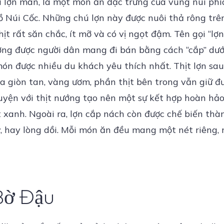
à lợn mán, là một món ăn đặc trưng của vùng núi ph
 Núi Cốc. Những chú lợn này được nuôi thả rông trên
hịt rất săn chắc, ít mỡ và có vị ngọt đậm. Tên gọi “l
ng được người dân mang đi bán bằng cách “cắp” dưới
n được nhiều du khách yêu thích nhất. Thịt lợn sau 
da giòn tan, vàng ươm, phần thịt bên trong vẫn giữ 
uyện với thịt nướng tạo nên một sự kết hợp hoàn hảo
t xanh. Ngoài ra, lợn cắp nách còn được chế biến t
y, hay lòng dồi. Mỗi món ăn đều mang một nét riêng,
Bờ Đậu