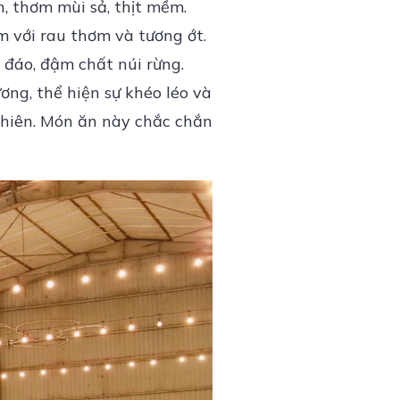
n, thơm mùi sả, thịt mềm.
m với rau thơm và tương ớt.
 đáo, đậm chất núi rừng.
ng, thể hiện sự khéo léo và
nhiên. Món ăn này chắc chắn