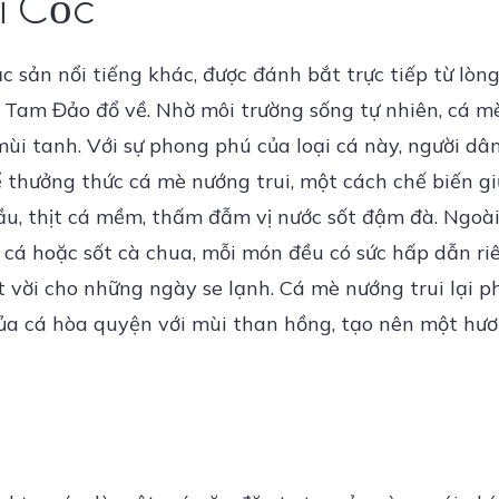
i Cốc
 sản nổi tiếng khác, được đánh bắt trực tiếp từ lòng
 Tam Đảo đổ về. Nhờ môi trường sống tự nhiên, cá mè 
mùi tanh. Với sự phong phú của loại cá này, người dâ
 thưởng thức cá mè nướng trui, một cách chế biến gi
dầu, thịt cá mềm, thấm đẫm vị nước sốt đậm đà. Ngoà
 cá hoặc sốt cà chua, mỗi món đều có sức hấp dẫn riê
 vời cho những ngày se lạnh. Cá mè nướng trui lại 
 của cá hòa quyện với mùi than hồng, tạo nên một hư