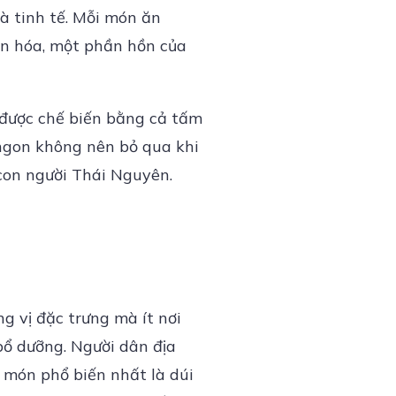
à tinh tế. Mỗi món ăn
ăn hóa, một phần hồn của
 được chế biến bằng cả tấm
 ngon không nên bỏ qua khi
 con người Thái Nguyên.
g vị đặc trưng mà ít nơi
bổ dưỡng. Người dân địa
ố món phổ biến nhất là dúi