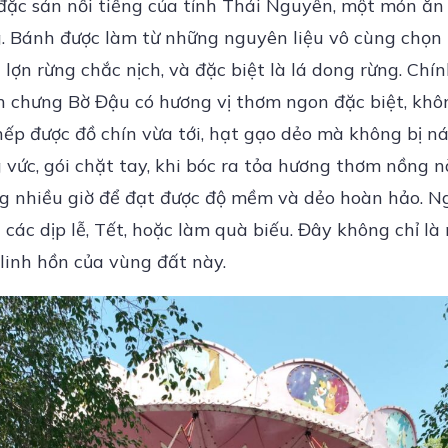
đặc sản nổi tiếng của tỉnh Thái Nguyên, một món ă
. Bánh được làm từ những nguyên liệu vô cùng chọn
 lợn rừng chắc nịch, và đặc biệt là lá dong rừng. Ch
 chưng Bờ Đậu có hương vị thơm ngon đặc biệt, không
p được đồ chín vừa tới, hạt gạo dẻo mà không bị nát
vức, gói chặt tay, khi bóc ra tỏa hương thơm nồng n
g nhiều giờ để đạt được độ mềm và dẻo hoàn hảo. N
các dịp lễ, Tết, hoặc làm quà biếu. Đây không chỉ l
linh hồn của vùng đất này.