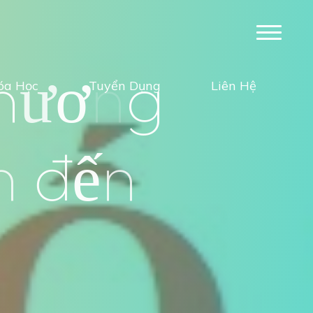
h
ư
ơ
n
g
óa Học
Tuyển Dụng
Liên Hệ
n
đ
ế
n