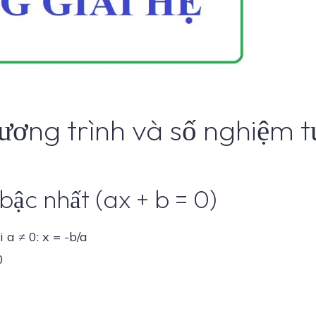
phương trình và số nghiệm
bậc nhất (ax + b = 0)
a ≠ 0: x = -b/a
0