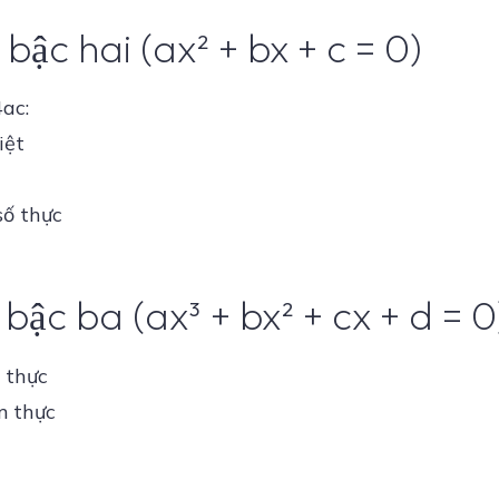
bậc hai (ax² + bx + c = 0)
4ac:
iệt
số thực
bậc ba (ax³ + bx² + cx + d = 0
 thực
m thực