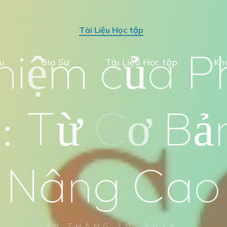
Tài Liệu Học tập
h
i
ệ
m
c
ủ
a
P
ệu
Gia Sư
Tài Liệu Học tập
Kh
h
:
T
ừ
C
ơ
B
ả
N
â
n
g
C
a
o
19 THÁNG 10, 2024