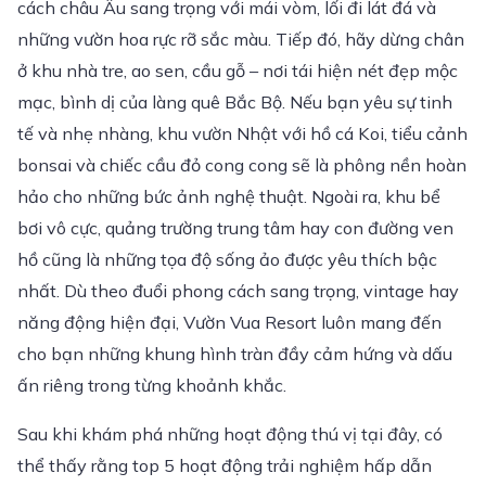
cách châu Âu sang trọng với mái vòm, lối đi lát đá và
những vườn hoa rực rỡ sắc màu. Tiếp đó, hãy dừng chân
ở khu nhà tre, ao sen, cầu gỗ – nơi tái hiện nét đẹp mộc
mạc, bình dị của làng quê Bắc Bộ. Nếu bạn yêu sự tinh
tế và nhẹ nhàng, khu vườn Nhật với hồ cá Koi, tiểu cảnh
bonsai và chiếc cầu đỏ cong cong sẽ là phông nền hoàn
hảo cho những bức ảnh nghệ thuật. Ngoài ra, khu bể
bơi vô cực, quảng trường trung tâm hay con đường ven
hồ cũng là những tọa độ sống ảo được yêu thích bậc
nhất. Dù theo đuổi phong cách sang trọng, vintage hay
năng động hiện đại, Vườn Vua Resort luôn mang đến
cho bạn những khung hình tràn đầy cảm hứng và dấu
ấn riêng trong từng khoảnh khắc.
Sau khi khám phá những hoạt động thú vị tại đây, có
thể thấy rằng top 5 hoạt động trải nghiệm hấp dẫn