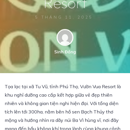
R
e
s
o
r
t
5 THÁNG 11, 2025
Sinh Đồng
Tọa lạc tại xã Tu Vũ, tỉnh Phú Thọ, Vườn Vua Resort là
khu nghỉ dưỡng cao cấp kết hợp giữa vẻ đẹp thiên
nhiên và không gian tiện nghi hiện đại. Với tổng diện
tích lên tới 300ha, nằm bên hồ sen Bạch Thủy thơ
mộng và hướng nhìn ra dãy núi Ba Vì hùng vĩ, nơi đây
mang đến bầu không khí trong lành cùng khung cảnh