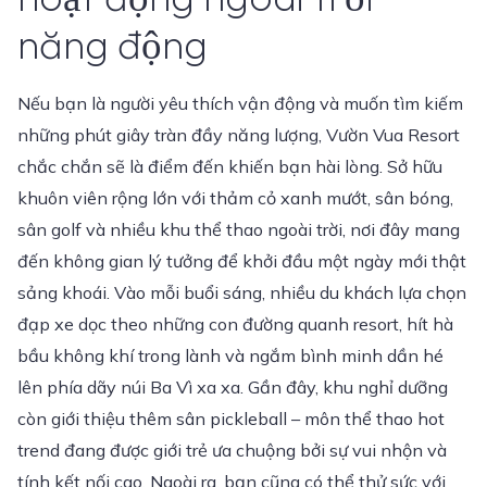
năng động
Nếu bạn là người yêu thích vận động và muốn tìm kiếm
những phút giây tràn đầy năng lượng, Vườn Vua Resort
chắc chắn sẽ là điểm đến khiến bạn hài lòng. Sở hữu
khuôn viên rộng lớn với thảm cỏ xanh mướt, sân bóng,
sân golf và nhiều khu thể thao ngoài trời, nơi đây mang
đến không gian lý tưởng để khởi đầu một ngày mới thật
sảng khoái. Vào mỗi buổi sáng, nhiều du khách lựa chọn
đạp xe dọc theo những con đường quanh resort, hít hà
bầu không khí trong lành và ngắm bình minh dần hé
lên phía dãy núi Ba Vì xa xa. Gần đây, khu nghỉ dưỡng
còn giới thiệu thêm sân pickleball – môn thể thao hot
trend đang được giới trẻ ưa chuộng bởi sự vui nhộn và
tính kết nối cao. Ngoài ra, bạn cũng có thể thử sức với