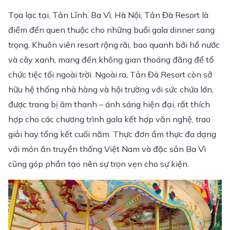
Tọa lạc tại, Tản Lĩnh, Ba Vì, Hà Nội, Tản Đà Resort là
điểm đến quen thuộc cho những buổi gala dinner sang
trọng. Khuôn viên resort rộng rãi, bao quanh bởi hồ nước
và cây xanh, mang đến không gian thoáng đãng để tổ
chức tiệc tối ngoài trời. Ngoài ra, Tản Đà Resort còn sở
hữu hệ thống nhà hàng và hội trường với sức chứa lớn,
được trang bị âm thanh – ánh sáng hiện đại, rất thích
hợp cho các chương trình gala kết hợp văn nghệ, trao
giải hay tổng kết cuối năm. Thực đơn ẩm thực đa dạng
với món ăn truyền thống Việt Nam và đặc sản Ba Vì
cũng góp phần tạo nên sự trọn vẹn cho sự kiện.